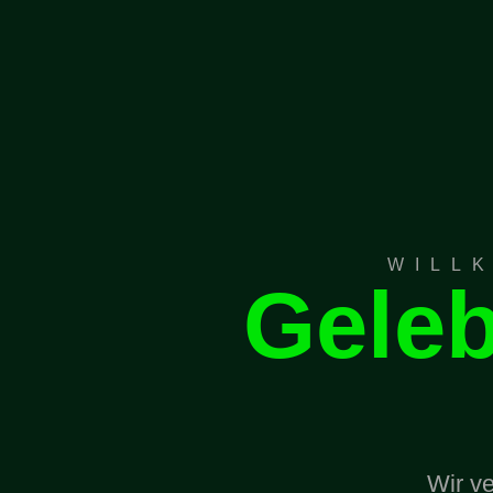
WILL
Geleb
Wir ve