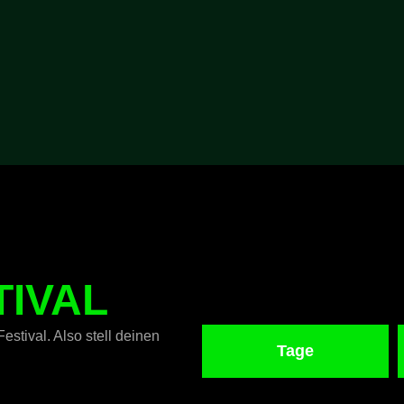
TIVAL
estival. Also stell deinen
Tage