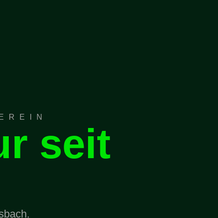
EREIN
r seit
nsbach.