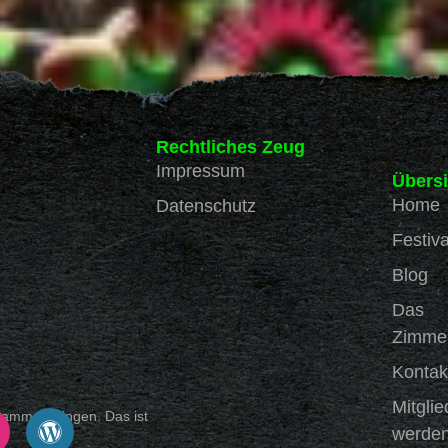
Rechtliches Zeug
Impressum
Übersi
Home
Datenschutz
Festiva
Blog
Das
Zimme
Kontak
Mitglie
sammenbringen. Das ist
werde