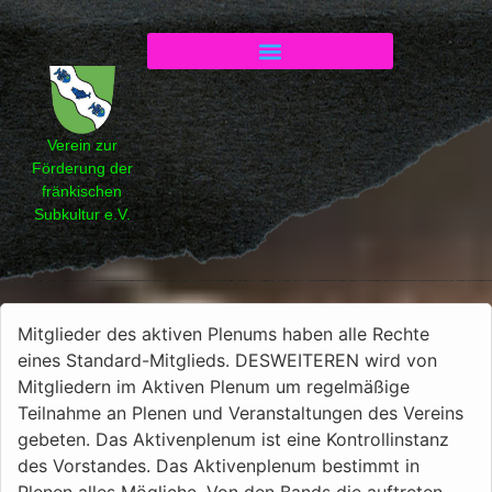
Mitglied werden
Verein zur
Förderung der
fränkischen
Subkultur e.V.
Mitglieder des aktiven Plenums haben alle Rechte
eines Standard-Mitglieds. DESWEITEREN wird von
Mitgliedern im Aktiven Plenum um regelmäßige
Teilnahme an Plenen und Veranstaltungen des Vereins
gebeten. Das Aktivenplenum ist eine Kontrollinstanz
des Vorstandes. Das Aktivenplenum bestimmt in
Plenen alles Mögliche. Von den Bands die auftreten,